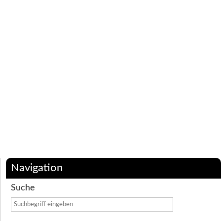
In vielen Communitys habe ich gegen Ende des Jahres
aufgeräumt.
Viele (alte) Bilder habe ich gelöscht.
Nun bin ich keiner der, auf einen Zeitraum gesehen, viele
Bilder produziert.
Dennoch fallen ab und an welche an, die ich euch zukünftig
hier zeigen möchte.
Navigation
Suche