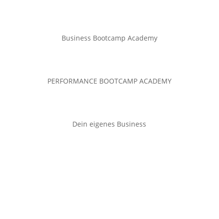
Business Bootcamp Academy
PERFORMANCE BOOTCAMP ACADEMY
Dein eigenes Business
(c) Calvin Hollywood GmbH
Datenschutz
|
Impressum