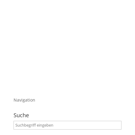
erreichen.
Jedenfalls setzt mich das schon etwas unter
Druck, was ich aber gut finde.
Heute will ich euch meine geschäftlichen Ziele
für 2015 schreiben.
Noch nie war die Veränderung bei mir so groß
wie in den letzten Monaten.
Was habe ich mir für 2015 vorgenommen?
Viel Spaß mit dem Blogeintrag
Navigation
Suche