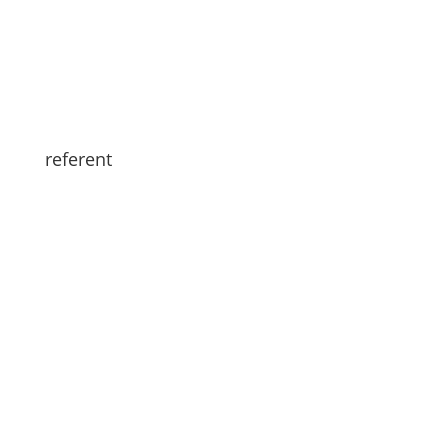
referent
Hallo liebe Blogleser