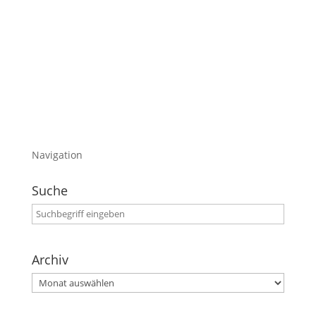
ein halbes Weltwunder!
Die Kamera war dabei und wir haben ein paar
Bildchen für euch und natürlich ein Video
Viel Spaß
Navigation
Suche
Archiv
Archiv