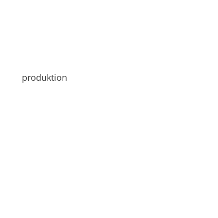
produktion
Hi Leute
Der heutige Blogeintrag ist vorgeschrieben.