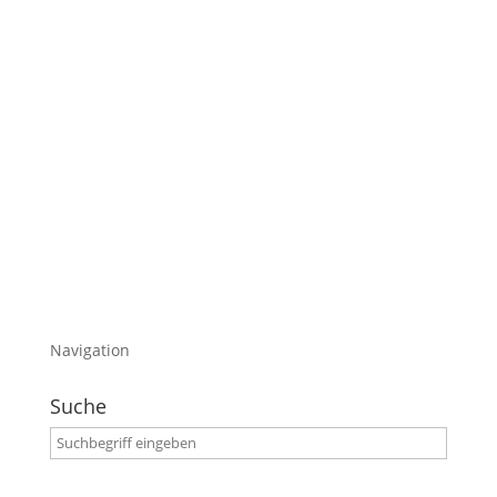
Ich befinde mich gerade in der USA und gebe
nen Workshop.
Ab morgen versuche ich euch davon zu
berichten.
Heute gehts um die Calvinize IV
Am Samstag habe ich das letzte Video
produziert und sie müsste jetzt im Kasten sein.
Have fun…
Navigation
Suche