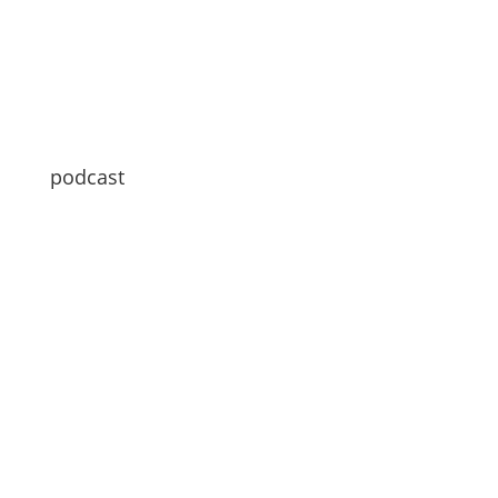
podcast
Hallo zusammen
Vergangenes Wochenende war ich in
München.