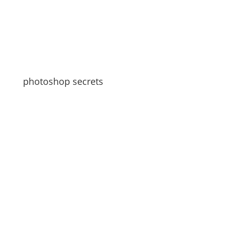
photoshop secrets
Hi Leute
Zuerst einmal vielen Dank für das Interesse an