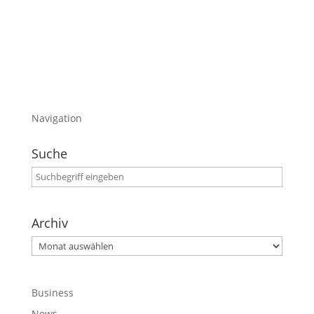
Gleichzeitig melde ich mich wieder aus Graz/
Österreich zurück
Navigation
Suche
Archiv
Archiv
Business
News