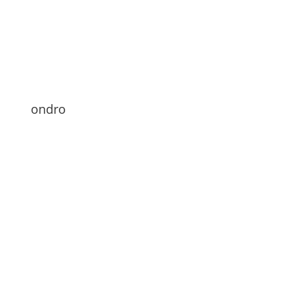
ondro
Hi zusammen
Alles fit?