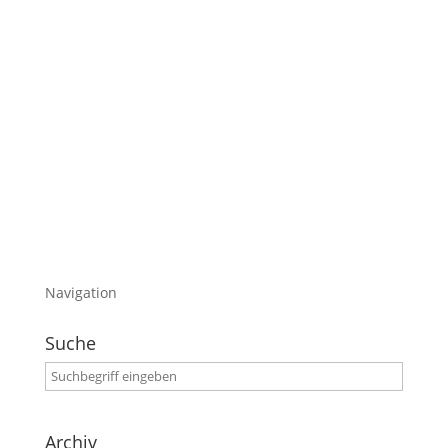
Heute gibts ein paar Infos zum bisher meist
besuchtesten Livestream im Atelier „Weisches
Lischt“.
Ondro war da und hat richtig Gas gegeben.
Was an diesem Livestream so besonders war,
möchte ich euch heute mitteilen.
Wünsche viel Spaß
Navigation
Suche
Archiv