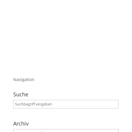
Schrägformat und mir stattgefunden.
Im heutigen Blogeintrag möchte ich euch das
fertige Video dazu posten.
Ich wünsche euch viel Spaß dabei.
Achja….
Gewalt ist keine Lösung!
Navigation
Suche
Archiv