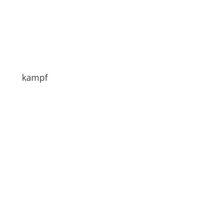
kampf
Hallo zusammen
Vor einigen Tagen hat der Kampf zwischen