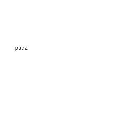
ipad2
Hi Leute
Alles gut soweit?