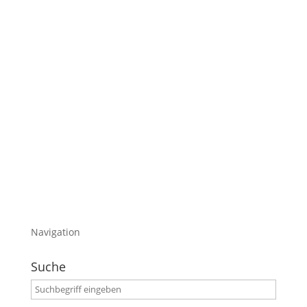
Bevor ich Richtung Österreich düse will ich
euch noch ein paar Gedanken hierlassen,
welche mich die letzten Tage beschäftigt
haben.
Es geht um ne Software und bischen
Hardware.
Was genau?
Lest einfach weiter….
Viel Spaß
Navigation
Suche