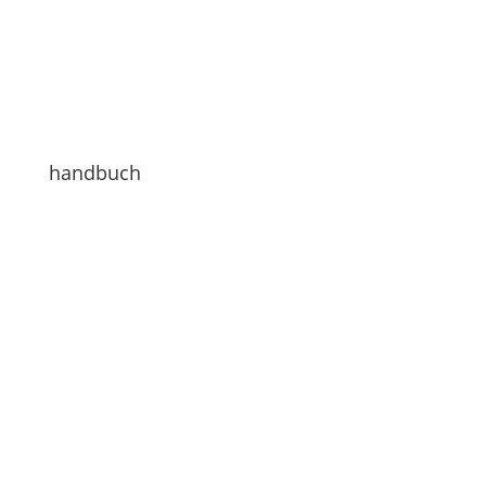
handbuch
Hallo Leute
Heute möchte ich euch mal zwei Downloads
zum Thema Photoshop anbieten. Für mich