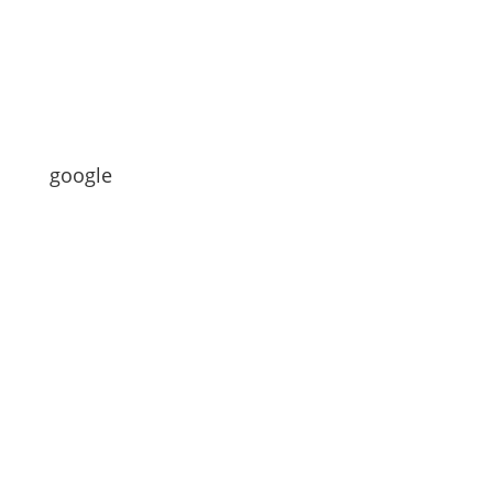
google
Hi zusammen
Heute gibt es wieder ein Video