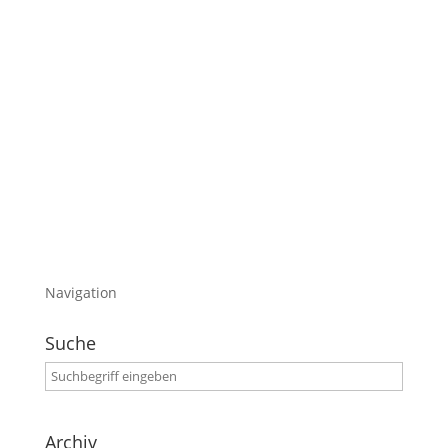
Es ist ein spontanes Video mit meinen
Eindrücken zu (der Betaversion) Google+
Ich möchte einfach mal Google+ mit Facebook
vergleichen
Macht euch aber definitiv auch ein eigenes
Bild davon
Bin auch an eurem Feedback interessiert
Navigation
Suche
Archiv