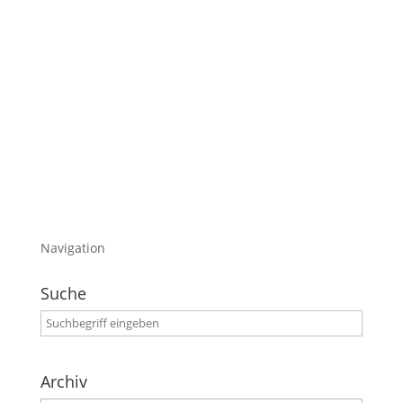
In diesem Atelier führe ich dann zukünftig
auch meine Schulungen durch.
Mit an meiner Seite ist natürlich auch mein
Fotopartner „Lightguide“ Matthias Landsgesell.
Und genau darum geht es im heutigen
Blogeintrag.
Navigation
Suche
Archiv