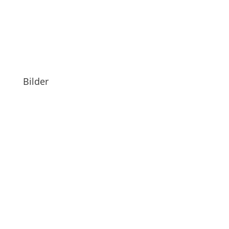
Bilder
Hi Leute
Bevor ich „Manni“ nochmal einen Blogeintrag