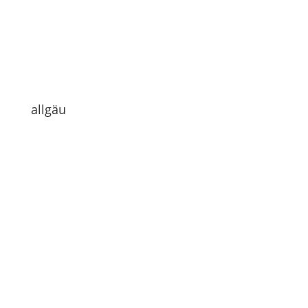
allgäu
Hi Leute
Ist das nicht ne geile Überschrift?