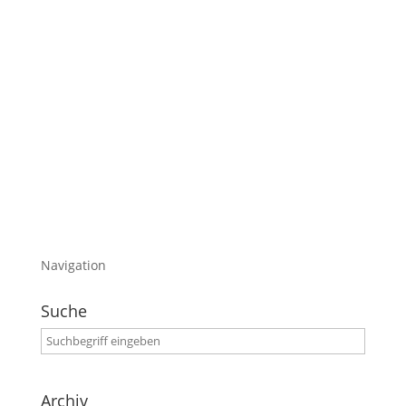
Das klingt ja total freakig (würde Michel sagen)
Aber es ist wahr, ich komme ins Allgäu
Nun ist es offiziell und es gibt sogar einen
kleinen Trailer
Ich werde euch aber noch weitere Infos zum
Workshop posten
Viel Spaß mit dem heutigen Blogeintrag
Navigation
Suche
Archiv